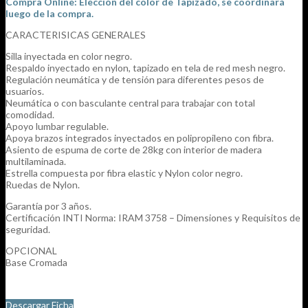
Compra Online: Elección del color de Tapizado, se coordinará
luego de la compra.
CARACTERISICAS GENERALES
Silla inyectada en color negro.
Respaldo inyectado en nylon, tapizado en tela de red mesh negro.
Regulación neumática y de tensión para diferentes pesos de
usuarios.
Neumática o con basculante central para trabajar con total
comodidad.
Apoyo lumbar regulable.
Apoya brazos integrados inyectados en polipropileno con fibra.
Asiento de espuma de corte de 28kg con interior de madera
multilaminada.
Estrella compuesta por fibra elastic y Nylon color negro.
Ruedas de Nylon.
Garantía por 3 años.
Certificación INTI Norma: IRAM 3758 – Dimensiones y Requisitos de
seguridad.
OPCIONAL
Base Cromada
Descargar Ficha