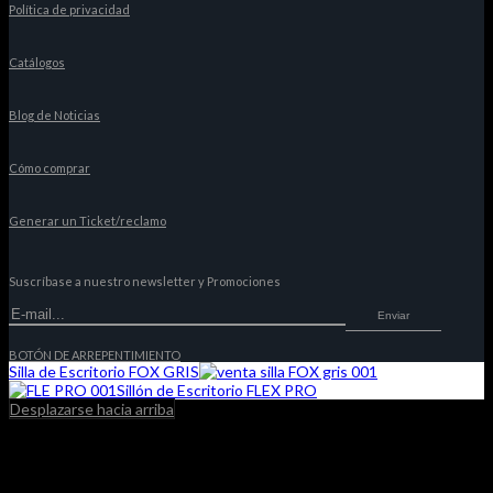
Política de privacidad
Catálogos
Blog de Noticias
Cómo comprar
Generar un Ticket/reclamo
Suscríbase a nuestro newsletter y Promociones
Enviar
BOTÓN DE ARREPENTIMIENTO
Silla de Escritorio FOX GRIS
Sillón de Escritorio FLEX PRO
Desplazarse hacia arriba