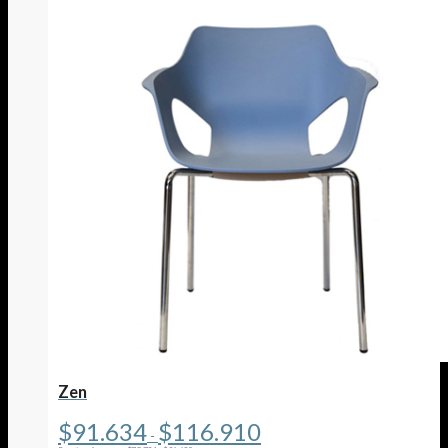
Zen
Rango
$
91.634
$
116.910
-
de