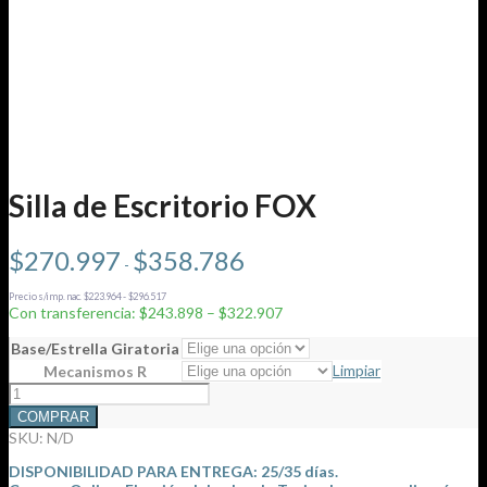
Silla de Escritorio FOX
Rango
$
270.997
$
358.786
-
de
precios:
Precio s/imp. nac. $223.964 - $296.517
desde
Con transferencia: $243.898 – $322.907
$270.997
hasta
Base/Estrella Giratoria
$358.786
Limpiar
Mecanismos R
Silla
de
COMPRAR
Escritorio
SKU:
N/D
FOX
cantidad
DISPONIBILIDAD PARA ENTREGA: 25
/35 días.