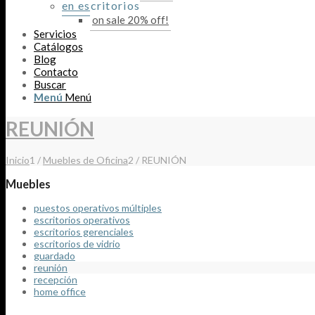
en escritorios
on sale 20% off!
Servicios
Catálogos
Blog
Contacto
Buscar
Menú
Menú
REUNIÓN
Inicio
1
/
Muebles de Oficina
2
/
REUNIÓN
muebles
puestos operativos múltiples
escritorios operativos
escritorios gerenciales
escritorios de vidrio
guardado
reunión
recepción
home office