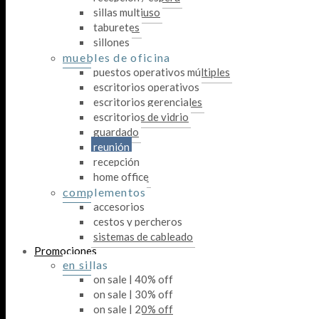
sillas multiuso
taburetes
sillones
muebles de oficina
puestos operativos múltiples
escritorios operativos
escritorios gerenciales
escritorios de vidrio
guardado
reunión
recepción
home office
complementos
accesorios
cestos y percheros
sistemas de cableado
Promociones
en sillas
on sale | 40% off
on sale | 30% off
on sale | 20% off