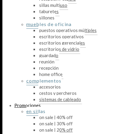
sillas multiuso
taburetes
sillones
muebles de oficina
puestos operativos múltiples
escritorios operativos
escritorios gerenciales
escritorios de vidrio
guardado
reunión
recepción
home office
complementos
accesorios
cestos y percheros
sistemas de cableado
Promociones
en sillas
on sale | 40% off
on sale | 30% off
on sale | 20% off