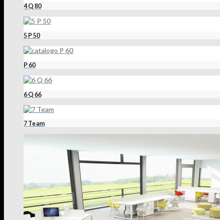
4 Q 80
5 P 50
P 60
6 Q 66
7 Team