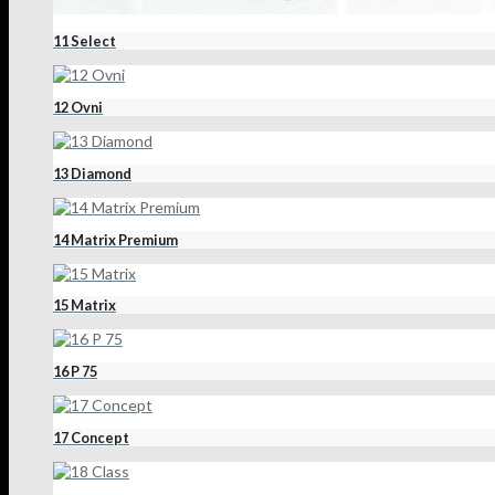
11 Select
12 Ovni
13 Diamond
14 Matrix Premium
15 Matrix
16 P 75
17 Concept