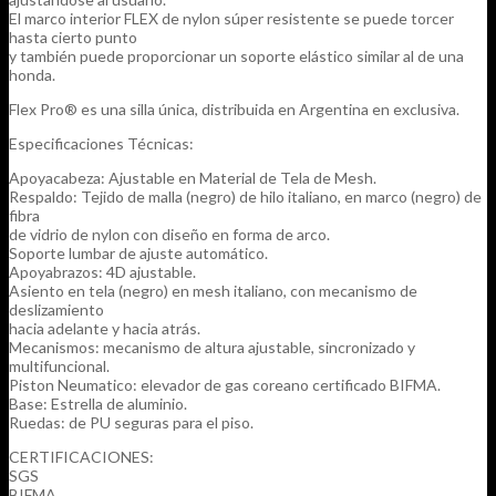
El marco interior FLEX de nylon súper resistente se puede torcer
hasta cierto punto
y también puede proporcionar un soporte elástico similar al de una
honda.
Flex Pro® es una silla única, distribuida en Argentina en exclusiva.
Especificaciones Técnicas:
Apoyacabeza: Ajustable en Material de Tela de Mesh.
Respaldo: Tejido de malla (negro) de hilo italiano, en marco (negro) de
fibra
de vidrio de nylon con diseño en forma de arco.
Soporte lumbar de ajuste automático.
Apoyabrazos: 4D ajustable.
Asiento en tela (negro) en mesh italiano, con mecanismo de
deslizamiento
hacia adelante y hacia atrás.
Mecanismos: mecanismo de altura ajustable, sincronizado y
multifuncional.
Piston Neumatico: elevador de gas coreano certificado BIFMA.
Base: Estrella de aluminio.
Ruedas: de PU seguras para el piso.
CERTIFICACIONES:
SGS
BIFMA