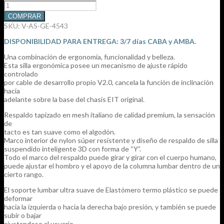
Sillón
$2.854.407.
$1.712.644.
de
COMPRAR
Escritorio
SKU:
V-AS-GE-4543
FLEX
PRO
DISPONIBILIDAD PARA ENTREGA: 3/7 días CABA y AMBA.
cantidad
Una combinación de ergonomía, funcionalidad y belleza.
Esta silla ergonómica posee un mecanismo de ajuste rápido
controlado
por cable de desarrollo propio V2.0, cancela la función de inclinación
hacia
adelante sobre la base del chasis EIT original.
Respaldo tapizado en mesh italiano de calidad premium, la sensación
de
tacto es tan suave como el algodón.
Marco interior de nylon súper resistente y diseño de respaldo de silla
suspendido inteligente 3D con forma de “Y”.
Todo el marco del respaldo puede girar y girar con el cuerpo humano,
puede ajustar el hombro y el apoyo de la columna lumbar dentro de un
cierto rango.
El soporte lumbar ultra suave de Elastómero termo plástico se puede
deformar
hacia la izquierda o hacia la derecha bajo presión, y también se puede
subir o bajar
ajustandose al usuario.