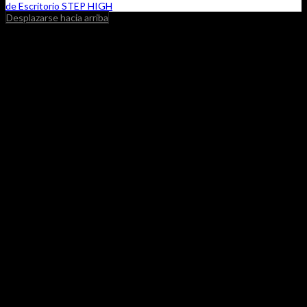
de Escritorio STEP HIGH
Desplazarse hacia arriba