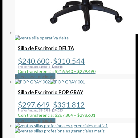
Silla de Escritorio DELTA
Rango
$
240.600
$
310.544
-
de
Precio s/imp. nac. $198.843 - $256.648
precios:
Con transferencia: $216.540 – $279.490
desde
Este
Seleccionar opciones
$240.600
producto
hasta
tiene
$310.544
múltiples
Silla de Escritorio POP GRAY
variantes.
Las
Rango
$
297.649
$
331.812
-
opciones
de
Precio s/imp. nac. $245.991 - $274.225
se
precios:
Con transferencia: $267.884 – $298.631
pueden
desde
Este
Seleccionar opciones
elegir
$297.649
producto
en
hasta
tiene
la
$331.812
múltiples