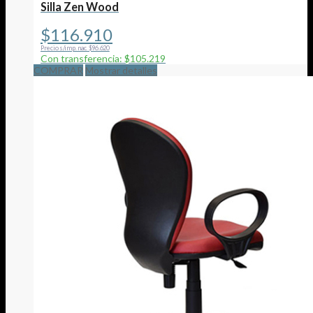
Silla Zen Wood
$
116.910
Precio s/imp. nac. $96.620
Con transferencia: $105.219
COMPRAR
Mostrar detalles