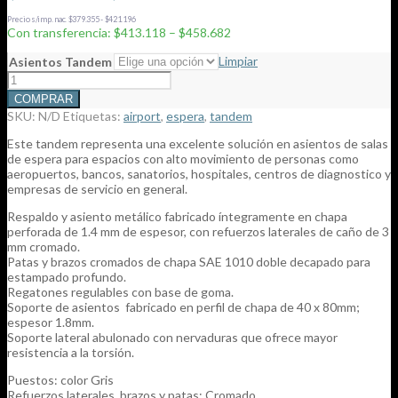
precios:
Precio s/imp. nac. $379.355 - $421.196
desde
Con transferencia: $413.118 – $458.682
$459.020
hasta
Limpiar
Asientos Tandem
$509.647
Tandem
Airport
COMPRAR
cantidad
SKU:
N/D
Etiquetas:
airport
,
espera
,
tandem
Este tandem representa una excelente solución en asientos de salas
de espera para espacios con alto movimiento de personas como
aeropuertos, bancos, sanatorios, hospitales, centros de diagnostico y
empresas de servicio en general.
Respaldo y asiento metálico fabricado íntegramente en chapa
perforada de 1.4 mm de espesor, con refuerzos laterales de caño de 3
mm cromado.
Patas y brazos cromados de chapa SAE 1010 doble decapado para
estampado profundo.
Regatones regulables con base de goma.
Soporte de asientos fabricado en perfil de chapa de 40 x 80mm;
espesor 1.8mm.
Soporte lateral abulonado con nervaduras que ofrece mayor
resistencia a la torsión.
Puestos: color Gris
Refuerzos laterales, brazos y patas: Cromado