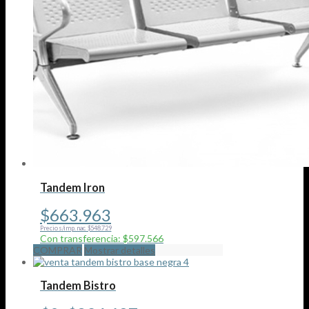
de
producto
Tandem Iron
$
663.963
Precio s/imp. nac. $548.729
Con transferencia: $597.566
COMPRAR
Mostrar detalles
Tandem Bistro
Rango