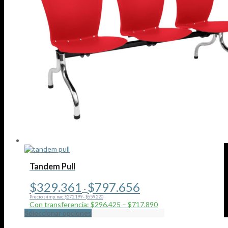
Tandem Pull
Rango
$
329.361
$
797.656
-
de
Precio s/imp. nac. $272.199 - $659.220
precios:
Con transferencia: $296.425 – $717.890
desde
Este
Seleccionar opciones
$329.361
producto
hasta