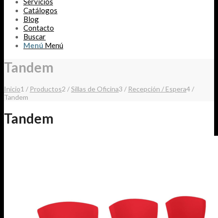
Servicios
Catálogos
Blog
Contacto
Buscar
Menú
Menú
Tandem
Inicio
1
/
Productos
2
/
Sillas de Oficina
3
/
Recepción / Espera
4
/
Tandem
Tandem