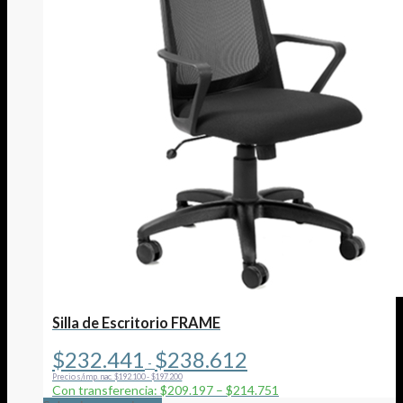
Silla de Escritorio FRAME
Rango
$
232.441
$
238.612
-
de
Precio s/imp. nac. $192.100 - $197.200
precios:
Con transferencia: $209.197 – $214.751
desde