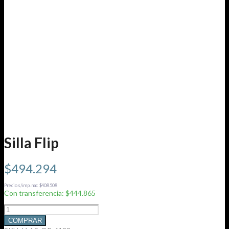
Silla Flip
$
494.294
Precio s/imp. nac. $408.508
Con transferencia: $444.865
Silla
Flip
COMPRAR
cantidad