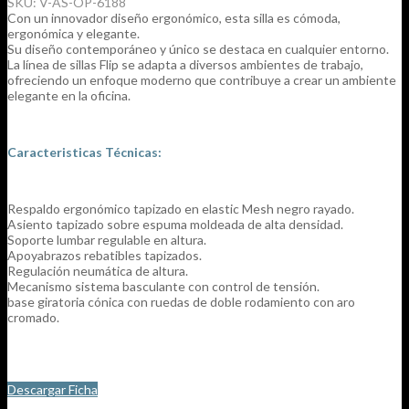
SKU:
V-AS-OP-6188
Con un innovador diseño ergonómico, esta silla es cómoda,
ergonómica y elegante.
Su diseño contemporáneo y único se destaca en cualquier entorno.
La línea de sillas Flip se adapta a diversos ambientes de trabajo,
ofreciendo un enfoque moderno que contribuye a crear un ambiente
elegante en la oficina.
Caracteristicas Técnicas:
Respaldo ergonómico tapizado en elastic Mesh negro rayado.
Asiento tapizado sobre espuma moldeada de alta densidad.
Soporte lumbar regulable en altura.
Apoyabrazos rebatibles tapizados.
Regulación neumática de altura.
Mecanismo sistema basculante con control de tensión.
base giratoria cónica con ruedas de doble rodamiento con aro
cromado.
Descargar Ficha