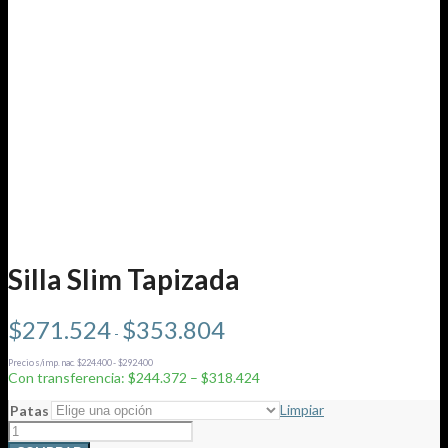
Silla Slim Tapizada
Rango
$
271.524
$
353.804
-
de
precios:
Precio s/imp. nac. $224.400 - $292.400
desde
Con transferencia: $244.372 – $318.424
$271.524
hasta
Limpiar
Patas
$353.804
Silla
Slim