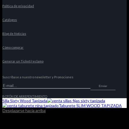
Política de privacidad
Catálogos
Blog de Noticias
Cómo comprar
Generar un Ticket/reclamo
Suscríbase a nuestro newsletter y Promociones
Enviar
BOTÓN DE ARREPENTIMIENTO
Silla Sixty Wood Tapizada
Taburete SLIM WOOD TAPIZADA
Desplazarse hacia arriba