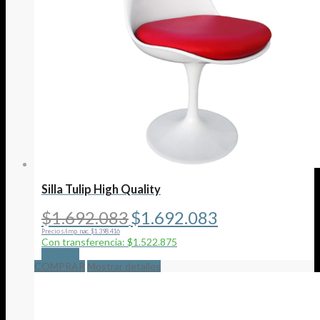
Silla Tulip High Quality
El
El
$
1.692.083
$
1.692.083
precio
precio
Precio s/imp. nac. $1.398.416
original
actual
Con transferencia: $1.522.875
era:
es:
¡Oferta!
$1.692.083.
$1.692.083.
COMPRAR
Mostrar detalles