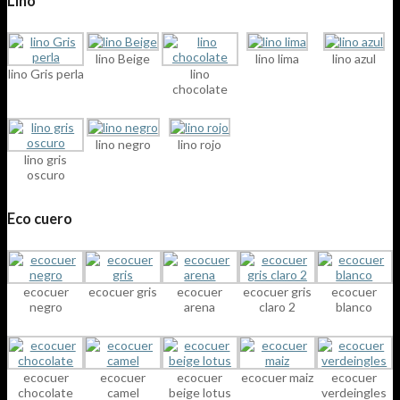
Lino
lino Beige
lino lima
lino azul
lino Gris perla
lino
chocolate
lino negro
lino rojo
lino gris
oscuro
Eco cuero
ecocuer
ecocuer gris
ecocuer
ecocuer gris
ecocuer
negro
arena
claro 2
blanco
ecocuer
ecocuer
ecocuer
ecocuer maiz
ecocuer
chocolate
camel
beige lotus
verdeingles