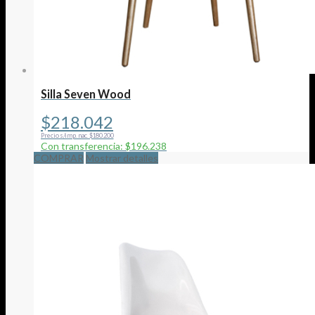
Silla Seven Wood
$
218.042
Precio s/imp. nac. $180.200
Con transferencia: $196.238
COMPRAR
Mostrar detalles