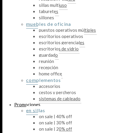
sillas multiuso
taburetes
sillones
muebles de oficina
puestos operativos múltiples
escritorios operativos
escritorios gerenciales
escritorios de vidrio
guardado
reunión
recepción
home office
complementos
accesorios
cestos y percheros
sistemas de cableado
Promociones
en sillas
on sale | 40% off
on sale | 30% off
on sale | 20% off