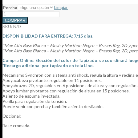
$598.176
hasta
Limpiar
Percha
$612.883
Sillón
de
COMPRAR
Escritorio
SKU:
N/D
MAX
WHITE
DISPONIBILIDAD PARA ENTREGA: 7/15 días.
ALTO
cantidad
*Max Alto Base Blanca – Mesh y Marthon Negro – Brazos Reg. 2D y pe
*Max Alto Base Blanca – Mesh y Marthon Negro – Brazos Reg. 2D, perch
Compra Online: Elección del color de Tapizado, se coordinará lueg
*Recargo adicional por tapizado en tela Lino.
Mecanismo Synchron con sistema anti shock, regula la altura y reclina e
Apoyacabeza pivotante, regulable en 11 posiciones.
Apoyabrazos 2D, regulables en 6 posiciones de altura y con regulación
Apoyo lumbar pivotante con regulación de altura en 15 posiciones.
Asiento de espuma inyectada.
Perilla para regulación de tensión.
Puede venir con percha y también asiento deslizable.
Opcional:
Base cromada.