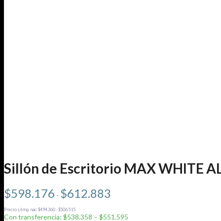
Sillón de Escritorio MAX WHITE 
Rango
$
598.176
$
612.883
-
de
precios:
Precio s/imp. nac. $494.360 - $506.515
desde
Con transferencia: $538.358 – $551.595