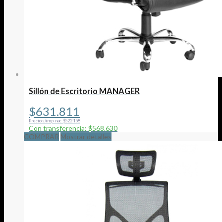
Sillón de Escritorio MANAGER
$
631.811
Precio s/imp. nac. $522.158
Con transferencia: $568.630
COMPRAR
Mostrar detalles