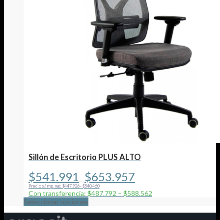
Sillón de Escritorio PLUS ALTO
Rango
$
541.991
$
653.957
-
de
Precio s/imp. nac. $447.926 - $540.460
precios:
Con transferencia: $487.792 – $588.562
desde
Este
Seleccionar opciones
$541.991
producto
hasta
tiene