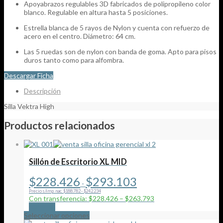
Apoyabrazos regulables 3D fabricados de polipropileno color
blanco. Regulable en altura hasta 5 posiciones.
Estrella blanca de 5 rayos de Nylon y cuenta con refuerzo de
acero en el centro. Diámetro: 64 cm.
Las 5 ruedas son de nylon con banda de goma. Apto para pisos
duros tanto como para alfombra.
Descargar Ficha
Descripción
Silla Vektra High
Productos relacionados
Sillón de Escritorio XL MID
Rango
$
228.426
$
293.103
-
de
Precio s/imp. nac. $188.782 - $242.234
precios:
Con transferencia: $228.426 – $263.793
desde
¡Oferta!
$228.426
Este
Seleccionar opciones
hasta