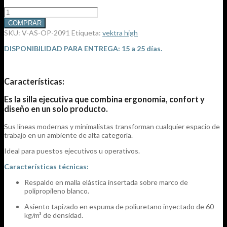
Silla
Vektra
COMPRAR
High
SKU:
V-AS-OP-2091
Etiqueta:
vektra high
cantidad
DISPONIBILIDAD PARA ENTREGA: 15 a 25 días.
Características:
Es la silla ejecutiva que combina ergonomía, confort y
diseño en un solo producto.
Sus líneas modernas y minimalistas transforman cualquier espacio de
trabajo en un ambiente de alta categoría.
Ideal para puestos ejecutivos u operativos.
Características técnicas:
Respaldo en malla elástica insertada sobre marco de
polipropileno blanco.
Asiento tapizado en espuma de poliuretano inyectado de 60
kg/m³ de densidad.