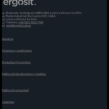
$653.957
múltiples
variantes.
Las
Showroom: Av Belgrano 1880 CABA, Lunes a Viernes 9 a 18 hs
opciones
Planta Industrial: Rio Cuarto 1591, CABA
Lunes a Viernes 8 a 16 hs
se
Telefono:
+54 (011) 5353-7709
pueden
info@ergosit.com.ar
elegir
en
la
Nosotros
página
de
producto
Términos y condiciones
Preguntas Frecuentes
Política de Devoluciones y Cambios
Política de privacidad
Catálogos