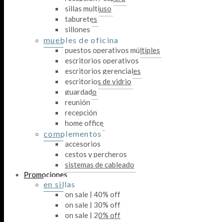
sillas multiuso
taburetes
sillones
muebles de oficina
puestos operativos múltiples
escritorios operativos
escritorios gerenciales
escritorios de vidrio
guardado
reunión
recepción
home office
complementos
accesorios
cestos y percheros
sistemas de cableado
Promociones
en sillas
on sale | 40% off
on sale | 30% off
on sale | 20% off