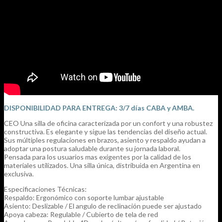
DISPONIBILIDAD PARA ENTREGA: 3/7 días CABA y AMBA.
CEO Una silla de oficina caracterizada por un confort y una robustez
constructiva. Es elegante y sigue las tendencias del diseño actual.
Sus múltiples regulaciones en brazos, asiento y respaldo ayudan a
adoptar una postura saludable durante su jornada laboral.
Pensada para los usuarios mas exigentes por la calidad de los
materiales utilizados. Una silla única, distribuida en Argentina en
exclusiva.
Especificaciones Técnicas:
Respaldo: Ergonómico con soporte lumbar ajustable
Asiento: Deslizable / El angulo de reclinación puede ser ajustado
Apoya cabeza: Regulable / Cubierto de tela de red