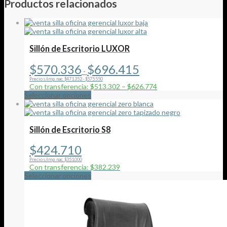
Productos relacionados
Sillón de Escritorio LUXOR
Rango
$
570.336
$
696.415
-
de
Precio s/imp. nac. $471.352 - $575.550
precios:
Con transferencia: $513.302 – $626.774
desde
Este
Seleccionar opciones
$570.336
producto
hasta
tiene
$696.415
múltiples
variantes.
Sillón de Escritorio S8
Las
opciones
$
424.710
se
Precio s/imp. nac. $351.000
pueden
Con transferencia: $382.239
elegir
Este
Seleccionar opciones
en
producto
la
tiene
página
múltiples
de
variantes.
producto
Las
opciones