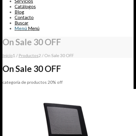
Servicios
Catálogos
Blog
Contacto
Buscar
Menú
Menú
On Sale 30 OFF
Inicio
1
/
Productos
2
/
On Sale 30 OFF
On Sale 30 OFF
categoría de productos 20% off